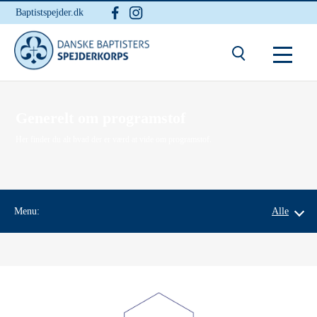
Baptistspejder.dk
Du er her:
Hjem
/ Generelt
Generelt om programstof
Her finder du alt hvad der er værd at vide om programstof.
Menu:
Alle