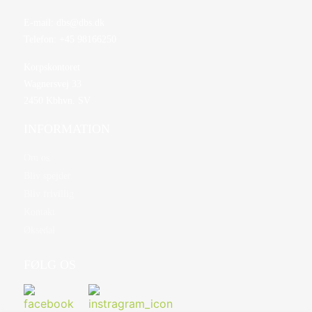
E-mail:
dbs@dbs.dk
Telefon:
+45 98166250
Korpskontoret
Wagnersvej 33
2450 Kbhvn. SV
INFORMATION
Om os
Bliv spejder
Bliv frivillig
Kontakt
Øksedal
FØLG OS