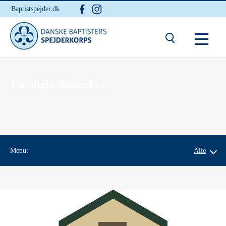
Baptistspejder.dk
Du er her:
Hjem
/ Færdighed
Færdighedsmærker
Menu:
Alle