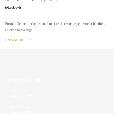
Færdighed
|
Troppen
| 26. juli 2020
Øksebevis
Formål Gennem arbejdet med mærket lærer tropspejderne at håndtere
en økse forsvarligt. …
LÆS MERE
INFORMATION
E-mail:
dbs@dbs.dk
Telefon:
+45 98166250
Korpskontoret
Wagnersvej 33