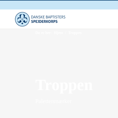
Du er her:
Hjem
/ Troppen
Troppen
Palettenmærker