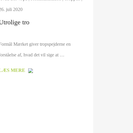
26. juli 2020
Utrolige tro
Formål Mærket giver tropspejderne en
forståelse af, hvad det vil sige at …
LÆS MERE