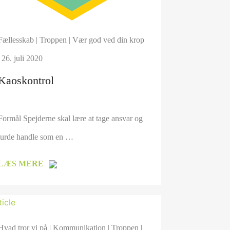
Fællesskab
|
Troppen
|
Vær god ved din krop
| 26. juli 2020
Kaoskontrol
Formål Spejderne skal lære at tage ansvar og
turde handle som en …
LÆS MERE
Hvad tror vi på
|
Kommunikation
|
Troppen
|