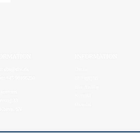
ORMATION
INFORMATION
l:
dbs@dbs.dk
Om os
on:
+45 98166250
Bliv spejder
Bliv frivillig
kontoret
Kontakt
rsvej 33
Øksedal
 Kbhvn. SV
 af Bo-we webbureau