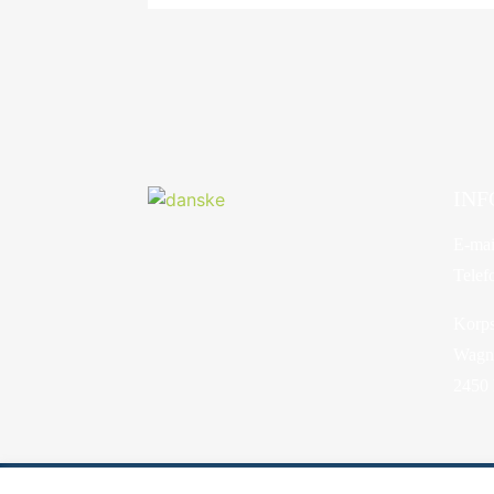
INF
E-mai
Telef
Korps
Wagne
2450
©2026 Danske Baptisters Spejderkorps - Hosted