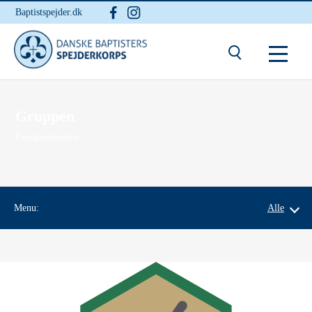
Baptistspejder.dk
Du er her:
Hjem
/ Gruppen
Gruppen
Færdighedsmærker
Menu:
Alle