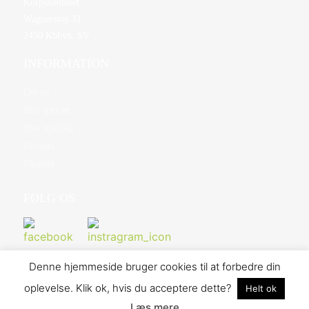
Korpskontoret
Wagnersvej 33
2450 Kbhvn. SV
INFORMATION
Om os
Bliv spejder
Bliv frivillig
Kontakt
Øksedal
FØLG OS
Denne hjemmeside bruger cookies til at forbedre din
oplevelse. Klik ok, hvis du acceptere dette?
Helt ok
©2026 Danske Baptisters Spejderkorps - Hosted af Bo-we webbureau
Læs mere