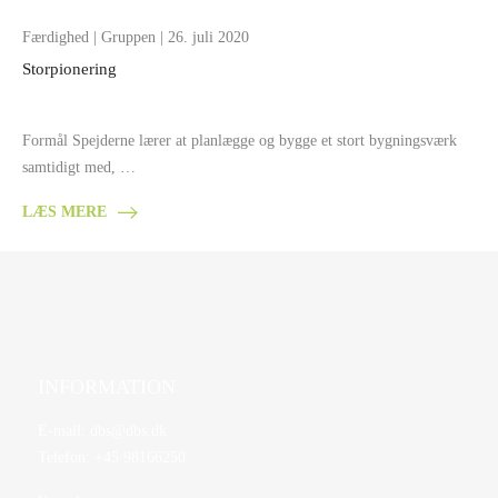
Færdighed
|
Gruppen
| 26. juli 2020
Storpionering
Formål Spejderne lærer at planlægge og bygge et stort bygningsværk
samtidigt med, …
LÆS MERE
INFORMATION
E-mail:
dbs@dbs.dk
Telefon:
+45 98166250