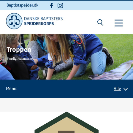
Baptistspejder.dk
Du er her:
Hjem
/ Troppen
Troppen
Færdighedsmærker
Menu:
Alle