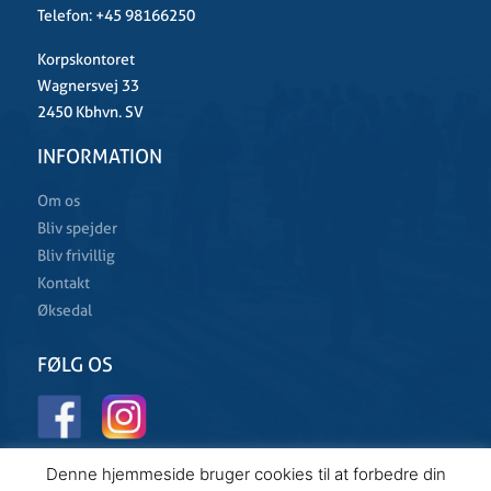
Telefon:
+45 98166250
Korpskontoret
Wagnersvej 33
2450 Kbhvn. SV
INFORMATION
Om os
Bliv spejder
Bliv frivillig
Kontakt
Øksedal
FØLG OS
Denne hjemmeside bruger cookies til at forbedre din