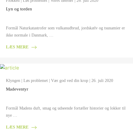
Flokken
|
Løs problemet
|
Vores følelser
| 26. juli 2020
Lyn og torden
Formål Naturkatastrofer som vulkanudbrud, jordskælv og tsunamier er
ikke normale i Danmark, …
LÆS MERE
Klyngen
|
Løs problemet
|
Vær god ved din krop
| 26. juli 2020
Madeventyr
Formål Madens duft, smag og udseende fortæller historier og lokker til
nye …
LÆS MERE