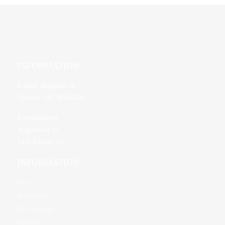
INFORMATION
E-mail:
dbs@dbs.dk
Telefon:
+45 98166250
Korpskontoret
Wagnersvej 33
2450 Kbhvn. SV
INFORMATION
Om os
Bliv spejder
Bliv frivillig
Kontakt