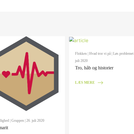
Flokken
|
Hvad tror vi på
|
Løs problemet
juli 2020
Tro, håb og historier
LÆS MERE
dighed
|
Gruppen
| 26. juli 2020
arit