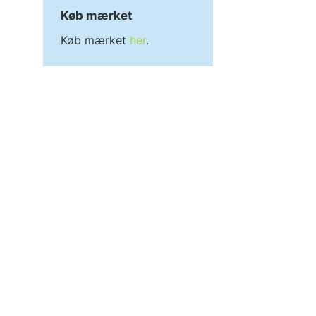
Køb mærket
Køb mærket
her
.