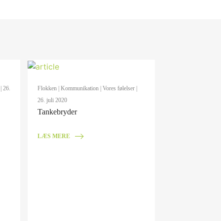
| 26.
Flokken
|
Kommunikation
|
Vores følelser
|
26. juli 2020
Tankebryder
LÆS MERE