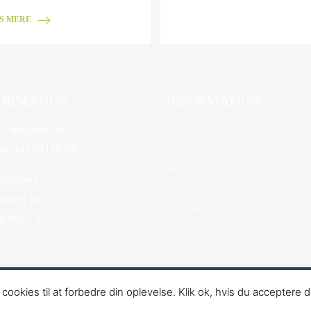
S MERE
ORMATION
INFORMATION
l:
dbs@dbs.dk
Om os
on:
+45 98166250
Bliv spejder
Bliv frivillig
kontoret
Kontakt
rsvej 33
Øksedal
 Kbhvn. SV
 af Bo-we webbureau
okies til at forbedre din oplevelse. Klik ok, hvis du acceptere 