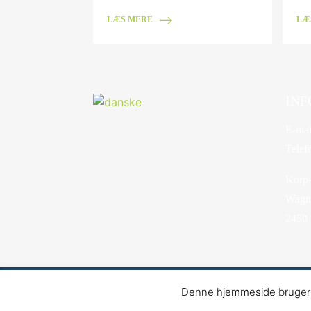
LÆS MERE
LÆ
INF
E-mai
Telef
Korps
Wagne
2450
©2026 Danske Baptisters Spejderkorps - Hosted
Denne hjemmeside bruger co