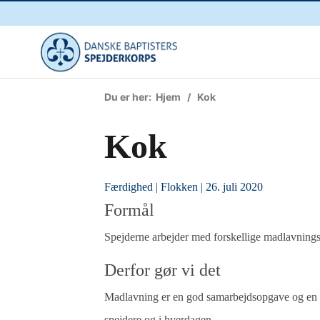
Du er her:
Hjem
/ Kok
Kok
Færdighed
|
Flokken
| 26. juli 2020
Formål
Spejderne arbejder med forskellige madlavningste
Derfor gør vi det
Madlavning er en god samarbejdsopgave og en vi
spejdere og i hverdagen.