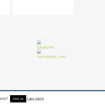
FØLG OS
dette?
Læs mere
Helt ok