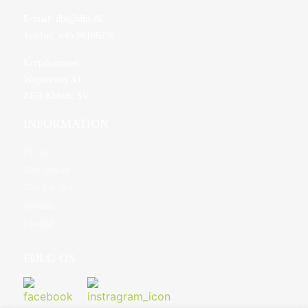
E-mail:
dbs@dbs.dk
Telefon:
+45 98166250
Korpskontoret
Wagnersvej 33
2450 Kbhvn. SV
INFORMATION
Om os
Bliv spejder
Bliv frivillig
Kontakt
Øksedal
FØLG OS