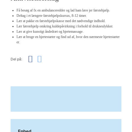
Få besøg af fx en ambulanceredder og lad ham lære jer førstehjælp.
Deltag i et længere førstehjælpskursus, 8-12 timer.
Lær at pakke en førstehjælpskasse med det nødvendige indhold.
Lær førstehjælp omkring kuldepåvirkning i forhold til drukneulykker.
Lær at give kunstigt åndedræt og hjertemassage.
Lær at bruge en hjertestarter og find ud af, hvor den nærmeste hjertestarter
er.
Del på:
Enhed