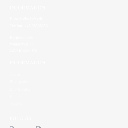
INFORMATION
E-mail:
dbs@dbs.dk
Telefon:
+45 98166250
Korpskontoret
Wagnersvej 33
2450 Kbhvn. SV
INFORMATION
Om os
Bliv spejder
Bliv frivillig
Kontakt
Øksedal
FØLG OS