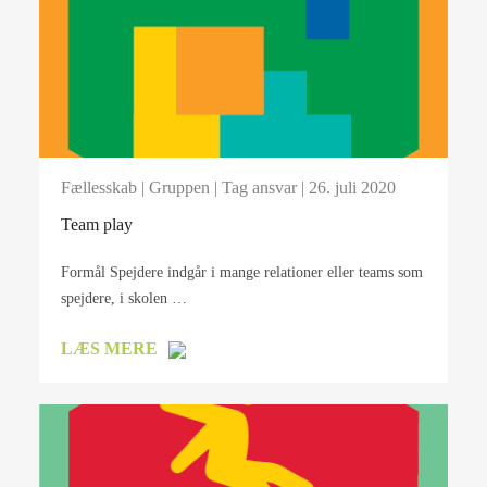
Fællesskab
|
Gruppen
|
Tag ansvar
| 26. juli 2020
Team play
Formål Spejdere indgår i mange relationer eller teams som
spejdere, i skolen …
LÆS MERE