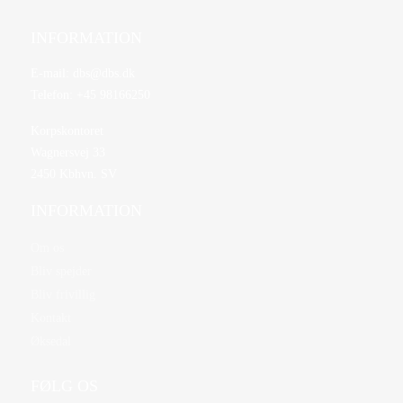
INFORMATION
E-mail:
dbs@dbs.dk
Telefon:
+45 98166250
Korpskontoret
Wagnersvej 33
2450 Kbhvn. SV
INFORMATION
Om os
Bliv spejder
Bliv frivillig
Kontakt
Øksedal
FØLG OS