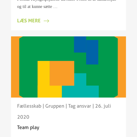
og til at kunne sætte …
LÆS MERE
Fællesskab
|
Gruppen
|
Tag ansvar
| 26. juli
2020
Team play