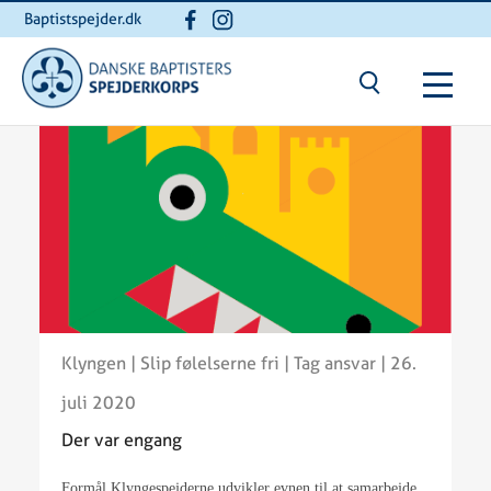
Baptistspejder.dk
Klyngen
|
Slip følelserne fri
|
Tag ansvar
| 26.
juli 2020
Der var engang
Formål Klyngespejderne udvikler evnen til at samarbejde