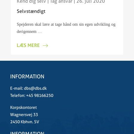
Kend dig selv
|
Tag ansvar
| 26. juli 2020
Selvstændigt
Spejderen skal lære at tage hånd om sin egen udvikling og
derigennem …
LÆS MERE
INFORMATION
E-mail:
dbs@dbs.dk
Telefon:
+45 98166250
Korpskontoret
Wagnersvej 33
2450 Kbhvn. SV
INFORMATION