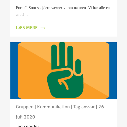
Formål Som spejdere værner vi om naturen. Vi har alle en
andel …
LÆS MERE
Gruppen
|
Kommunikation
|
Tag ansvar
| 26.
juli 2020
Jeg spejder