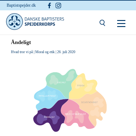
Baptistspejder.dk
Du er her:
Hjem
/ Åndeligt
Åndeligt
Hvad tror vi på
|
Moral og etik
| 26. juli 2020