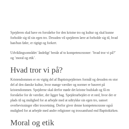
Spejderen skal have en forståelse for den kristne tro og kultur og skal kunne
forholde sig til sin egen tro. Desuden vil spejderen lære at forholde sig til, hvad
han/hun føler, er rigtigt og forkert.
Udviklingsområdet ‘åndeligt’ består af to kompetencezoner: ‘hvad tror vi på?’
og ‘moral og etik’.
Hvad tror vi på?
Kristendommen er en vigtig del af Baptistspejdernes formål og desuden en stor
del af den danske kultur, hvor mange værdier og normer er baseret på
kristendommen. Spejderne skal derfor møde det kristne budskab og få en
forståelse for de værdier, der ligger bag. Spejderarbejdet er et sted, hvor der er
plads til og mulighed for at arbejde med at udtrykke sin egen tro, uanset
overbevisninger eller trosretning. Derfor giver denne kompetencezone også
mulighed for at arbejde med andre religioner og trossamfund end Baptistkirken.
Moral og etik