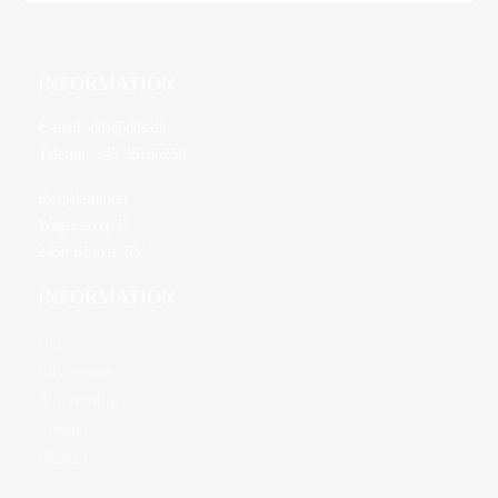
INFORMATION
E-mail:
dbs@dbs.dk
Telefon:
+45 98166250
Korpskontoret
Wagnersvej 33
2450 Kbhvn. SV
INFORMATION
Om os
Bliv spejder
Bliv frivillig
Kontakt
Øksedal