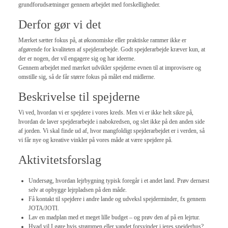
grundforudsætninger gennem arbejdet med forskelligheder.
Derfor gør vi det
Mærket sætter fokus på, at økonomiske eller praktiske rammer ikke er
afgørende for kvaliteten af spejderarbejde. Godt spejderarbejde kræver kun, at
der er nogen, der vil engagere sig og har ideerne.
Gennem arbejdet med mærket udvikler spejderne evnen til at improvisere og
omstille sig, så de får større fokus på målet end midlerne.
Beskrivelse til spejderne
Vi ved, hvordan vi er spejdere i vores kreds. Men vi er ikke helt sikre på,
hvordan de laver spejderarbejde i nabokredsen, og slet ikke på den anden side
af jorden. Vi skal finde ud af, hvor mangfoldigt spejderarbejdet er i verden, så
vi får nye og kreative vinkler på vores måde at være spejdere på.
Aktivitetsforslag
Undersøg, hvordan lejrbygning typisk foregår i et andet land. Prøv dernæst
selv at opbygge lejrpladsen på den måde.
Få kontakt til spejdere i andre lande og udveksl spejderminder, fx gennem
JOTA/JOTI.
Lav en madplan med et meget lille budget – og prøv den af på en lejrtur.
Hvad vil I gøre hvis strømmen eller vandet forsvinder i jeres spejderhus?