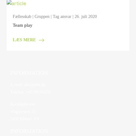
Fællesskab
|
Gruppen
|
Tag ansvar
| 26. juli 2020
Team play
LÆS MERE
INFORMATION
E-mail:
dbs@dbs.dk
Telefon:
+45 98166250
Korpskontoret
Wagnersvej 33
2450 Kbhvn. SV
INFORMATION