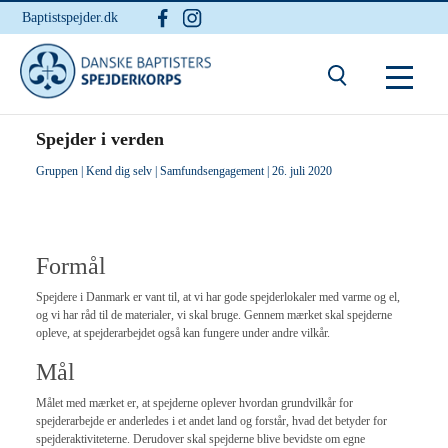
Baptistspejder.dk
Du er her:
Hjem
/ Spejder i verden
Spejder i verden
Gruppen
|
Kend dig selv
|
Samfundsengagement
| 26. juli 2020
Formål
Spejdere i Danmark er vant til, at vi har gode spejderlokaler med varme og el,
og vi har råd til de materialer, vi skal bruge. Gennem mærket skal spejderne
opleve, at spejderarbejdet også kan fungere under andre vilkår.
Mål
Målet med mærket er, at spejderne oplever hvordan grundvilkår for
spejderarbejde er anderledes i et andet land og forstår, hvad det betyder for
spejderaktiviteterne. Derudover skal spejderne blive bevidste om egne