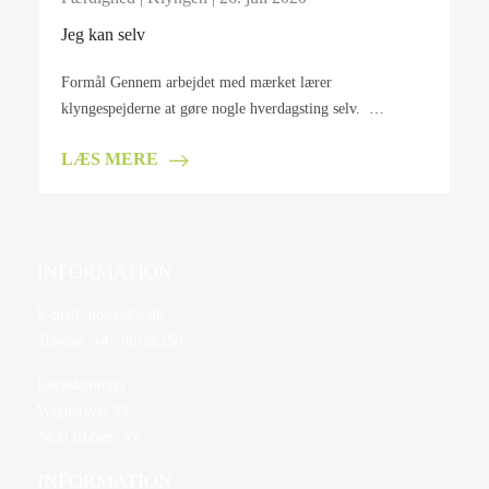
Jeg kan selv
Formål Gennem arbejdet med mærket lærer
klyngespejderne at gøre nogle hverdagsting selv. …
LÆS MERE
INFORMATION
E-mail:
dbs@dbs.dk
Telefon:
+45 98166250
Korpskontoret
Wagnersvej 33
2450 Kbhvn. SV
INFORMATION