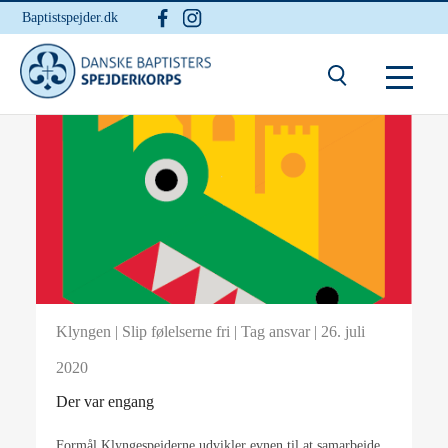
Baptistspejder.dk
Klyngen
|
Slip følelserne fri
|
Tag ansvar
| 26. juli
2020
Der var engang
Formål Klyngespejderne udvikler evnen til at samarbejde