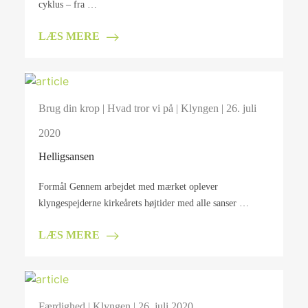
cyklus – fra …
LÆS MERE
Brug din krop
|
Hvad tror vi på
|
Klyngen
| 26. juli
2020
Helligsansen
Formål Gennem arbejdet med mærket oplever
klyngespejderne kirkeårets højtider med alle sanser …
LÆS MERE
Færdighed
|
Klyngen
| 26. juli 2020