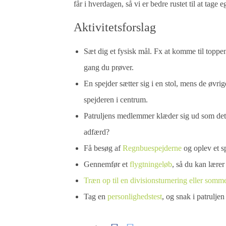
får i hverdagen, så vi er bedre rustet til at tag
Aktivitetsforslag
Sæt dig et fysisk mål. Fx at komme til toppen
gang du prøver.
En spejder sætter sig i en stol, mens de øvri
spejderen i centrum.
Patruljens medlemmer klæder sig ud som det
adfærd?
Få besøg af
Regnbuespejderne
og oplev et s
Gennemfør et
flygtningeløb
, så du kan lærer 
Træn op til en divisionsturnering eller somm
Tag en
personlighedstest
, og snak i patruljen