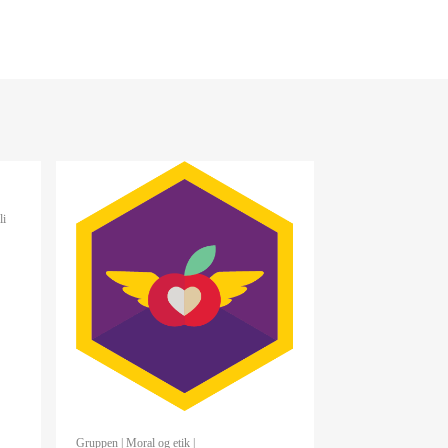
li
Gruppen
|
Moral og etik
|