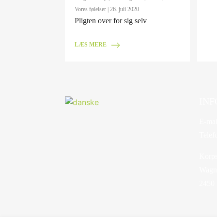
Vores følelser
| 26. juli 2020
Pligten over for sig selv
LÆS MERE
INF
E-mai
Telef
Korps
Wagne
2450