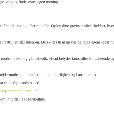
e egne valg og finde vores egen mening.
 af en klatrevæg, eller rappelle. Oplev dine grænser blive skubbet, hve
ge i patruljen står udenom. De skiftes til at nævne de gode egenskaber h
 modsatte køn og går catwalk. Hvad betyder kønsroller for udseende o
pejdermøde som handler om køn, kærlighed og kønsidentitet.
at sætte dig i andres sted.
erlejr sammen i patruljen
.
 om, hvordan I er forskellige.