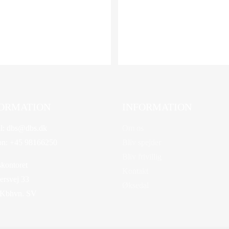
ORMATION
INFORMATION
l:
dbs@dbs.dk
Om os
on:
+45 98166250
Bliv spejder
Bliv frivillig
kontoret
Kontakt
rsvej 33
Øksedal
 Kbhvn. SV