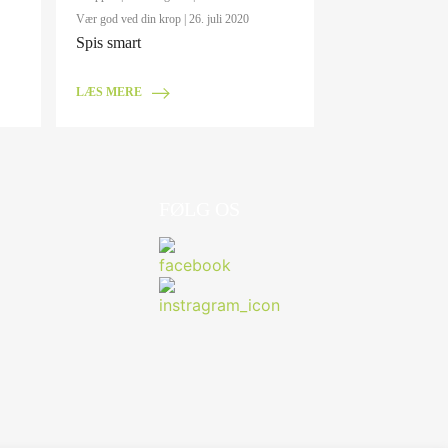
Vær god ved din krop
| 26. juli 2020
Spis smart
LÆS MERE
FØLG OS