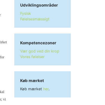
Udviklingsområder
Fysisk
r
Følelsesmæssigt
irket
Kompetencezoner
Vær god ved din krop
Vores følelser
for
Køb mærket
Køb mærket
her
.
skal
r, vi