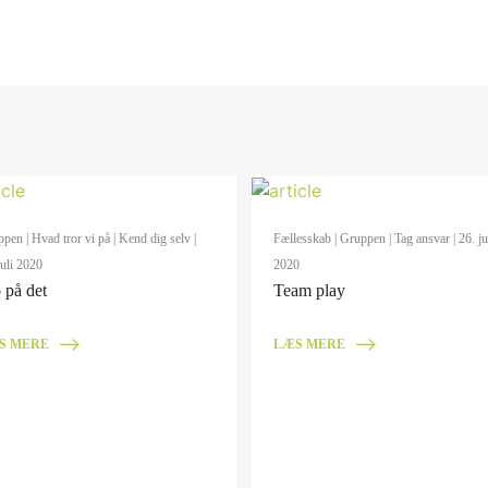
ppen
|
Hvad tror vi på
|
Kend dig selv
|
Fællesskab
|
Gruppen
|
Tag ansvar
| 26. ju
juli 2020
2020
 på det
Team play
S MERE
LÆS MERE