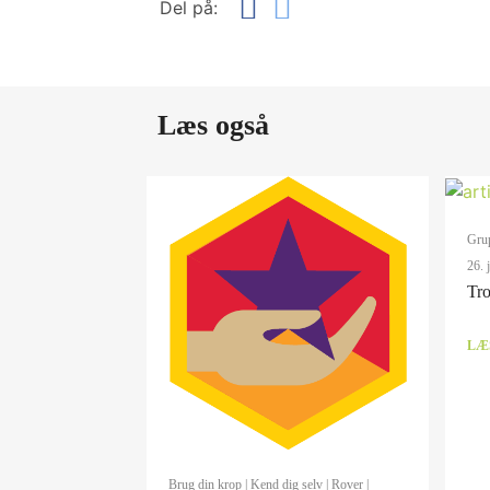
Del på:
Læs også
Gru
26. 
Tro
LÆ
Brug din krop
|
Kend dig selv
|
Rover
|