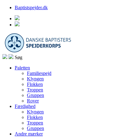
Baptistspejder.dk
Søg
Paletten
Familiespejd
Klyngen
Flokken
Troppen
Gruppen
Rover
Færdighed
Klyngen
Flokken
Troppen
Gruppen
Andre mærker