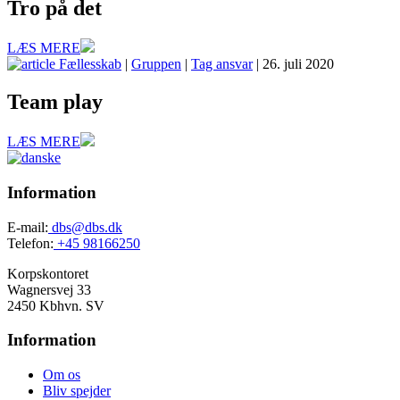
Tro på det
LÆS MERE
Fællesskab
|
Gruppen
|
Tag ansvar
| 26. juli 2020
Team play
LÆS MERE
Information
E-mail:
dbs@dbs.dk
Telefon:
+45 98166250
Korpskontoret
Wagnersvej 33
2450 Kbhvn. SV
Information
Om os
Bliv spejder