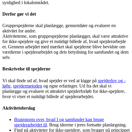
synlighed i lokalområdet.
Derfor gør vi det
Gruppespejderne skal planlægge, gennemføre og evaluere en
aktivitet for andre.
Aktiviteterne, som gruppespejderne planlægger, skal være attraktive
for ikke-spejdere og give et nutidigt billede af, hvad spejderarbejde
er. Gennem arbejdet med mærket skal spejderne blive bevidste om
værdierne i spejderarbejdet og dets betydning for samfundet og dem
selv.
Beskrivelse til spejderne
Vi skal finde ud af, hvad spejder er ved at kigge på
spejderlov og -
løfte
,
spejdermetoden
og egne erfaringer. Ud fra det skal vi
planlægge og evaluere et attraktivt spejderforløb for ikke-spejdere,
hvor vi viser et nutidigt billede af spejderarbejdet.
Aktivitetsforslag
Brainstorm over, hvad I og samfundet kan bruge
spejderarbejdet til
. Brug ideerne i jeres fortsatte planlægning.
Find på aktiviteter for ikke-spejdere, som bygger på princippet